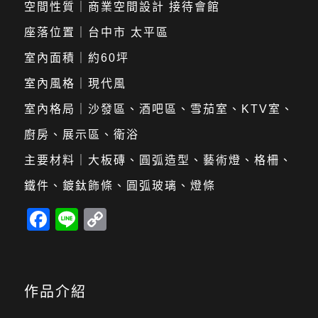
空間性質｜商業空間設計 接待會館
座落位置｜台中市 太平區
室內面積｜約60坪
室內風格｜現代風
室內格局｜沙發區、酒吧區、雪茄室、KTV室、
廚房、展示區、衛浴
主要材料｜大板磚、圓弧造型、藝術燈、格柵、
鐵件、鍍鈦飾條、圓弧玻璃、燈條
Facebook
Line
Copy
Link
作品介紹