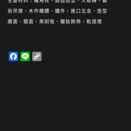
主要材料｜羅馬柱、圓弧造型、大板磚、藝
術吊燈、木作櫃體、鐵件、進口五金、造型
牆面、鏡面、美耐板、鍍鈦飾條、軌道燈
Facebook
Line
Copy
Link