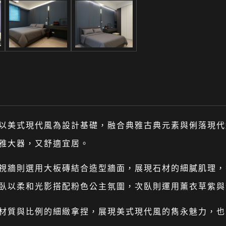
以美式現代風為設計基礎，融合典雅古典元素與俐落現代
雅大器，又舒適宜居。
視牆則選用大板磚結合造型牆面，展現石材的細膩肌理，
臥以柔和光影搭配粉色公主氛圍，次臥則運用薰衣草紫與
材質與比例的細緻拿捏，展現美式現代風的雋永魅力，也